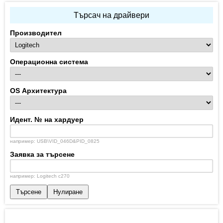
Търсач на драйвери
Производител
Операционна система
OS Архитектура
Идент. № на хардуер
например: USB\VID_046D&PID_0825
Заявка за търсене
например: Logitech c270
Търсене
Нулиране