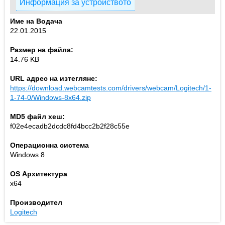
Информация за устройството
Име на Водача
22.01.2015
Размер на файла:
14.76 KB
URL адрес на изтегляне:
https://download.webcamtests.com/drivers/webcam/Logitech/1-
1-74-0/Windows-8x64.zip
MD5 файл хеш:
f02e4ecadb2dcdc8fd4bcc2b2f28c55e
Операционна система
Windows 8
OS Архитектура
x64
Производител
Logitech